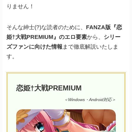
りません！
そんな紳士(?)な読者のために、
FANZA版『恋
姫†大戦PREMIUM』のエロ要素
から、
シリー
ズファンに向けた情報
まで徹底解説いたしま
す。
恋姫†大戦PREMIUM
＜Windows・Android対応＞