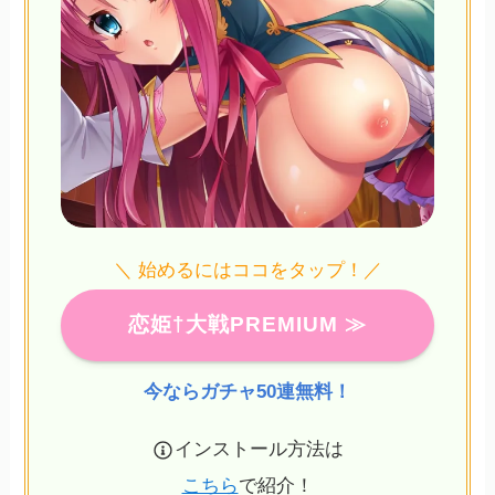
＼ 始めるにはココをタップ！／
恋姫†大戦PREMIUM ≫
今ならガチャ50連無料！
インストール方法は
こちら
で紹介！