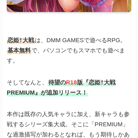
恋姫†大戦
は、DMM GAMESで遊べるRPG。
基本無料
で、パソコンでもスマホでも遊べま
す。
そしてなんと、
待望の
R18
版『恋姫†大戦
PREMIUM』が追加リリース！
本作は既存の人気キャラに加え、新キャラも参
戦するシリーズ集大成。そこに「PREMIUM」
な過激描写が加わるとなれば、もう期待しかあ